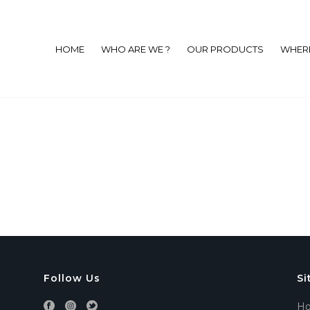
HOME
WHO ARE WE ?
OUR PRODUCTS
WHERE
Follow Us
Si
H