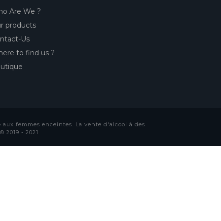
o Are We ?
r products
ntact-Us
ere to find us ?
utique
 aux femmes enceintes. La vente d'alcool à des
© 2019 - 2021