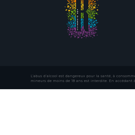
L’abus d’alcool est dangereux pour la santé, à consomm
mineurs de moins de 18 ans est interdite. En accédant à 