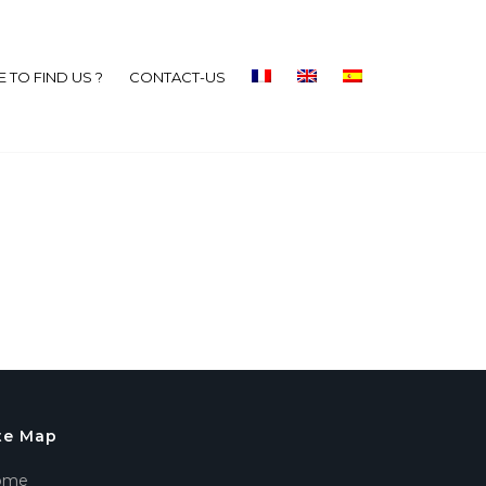
 TO FIND US ?
CONTACT-US
te Map
ome