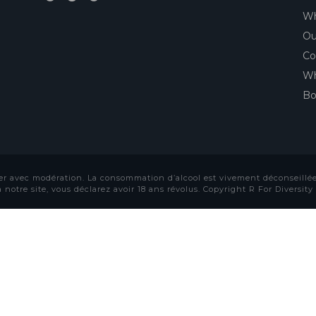
Wh
Ou
Co
Wh
Bo
er avec modération. La consommation d’alcool est vivement déconseillée
notre site, vous déclarez avoir 18 ans révolus. Copyright R For Diversity 