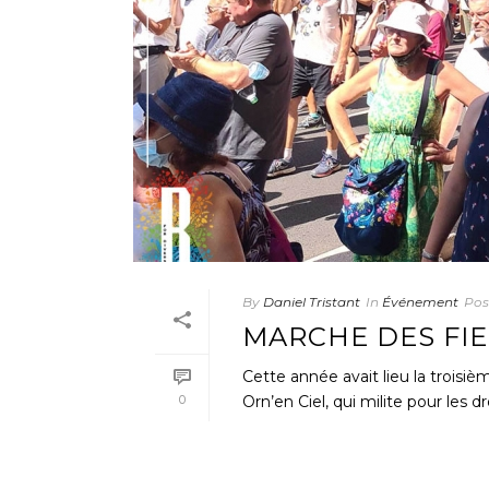
By
Daniel Tristant
In
Événement
Pos
MARCHE DES FIE
Cette année avait lieu la troisi
0
Orn’en Ciel, qui milite pour les d
READ MORE