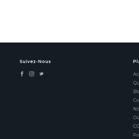
Suivez-Nous
Pl
Ac
Qu
Bl
Co
No
Où
C
Po